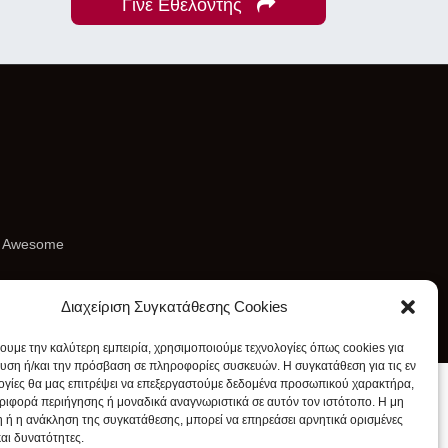
Γίνε Εθελοντής
t Awesome
Διαχείριση Συγκατάθεσης Cookies
χουμε την καλύτερη εμπειρία, χρησιμοποιούμε τεχνολογίες όπως cookies για
υση ή/και την πρόσβαση σε πληροφορίες συσκευών. Η συγκατάθεση για τις εν
ογίες θα μας επιτρέψει να επεξεργαστούμε δεδομένα προσωπικού χαρακτήρα,
ιφορά περιήγησης ή μοναδικά αναγνωριστικά σε αυτόν τον ιστότοπο. Η μη
 ή η ανάκληση της συγκατάθεσης, μπορεί να επηρεάσει αρνητικά ορισμένες
και δυνατότητες.