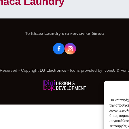
Ithaca Laundry
To Ithaca Laundry στα κοινωνικά δίκτυα
Facebook
Instagram
s Reserved - Copyright
LG Electronics
- Icons provided by
Icons8
&
Fon
Για να παρέ
την αποθήκε
λόγω τεχνολ
όπως συμπερ
συγκατάθεση
λειτουργίες 