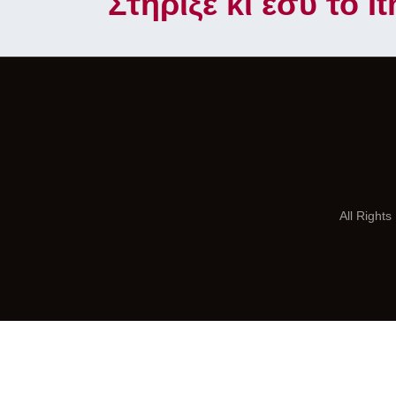
Στήριξε κι εσύ το 
All Right