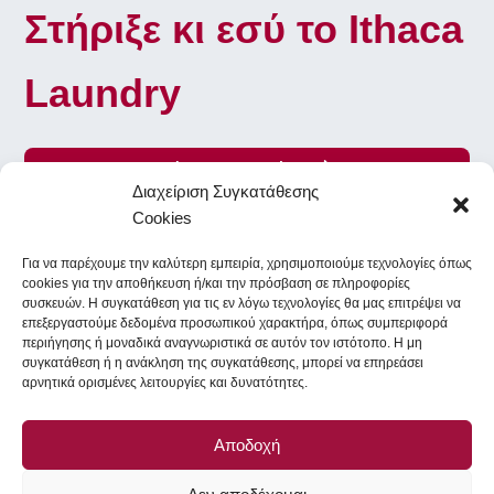
Στήριξε κι εσύ το Ithaca
Laundry
Γίνε Εθελοντής
Διαχείριση Συγκατάθεσης
Cookies
Για να παρέχουμε την καλύτερη εμπειρία, χρησιμοποιούμε τεχνολογίες όπως
To Ithaca Laundry στα κοινωνικά δίκτυα
cookies για την αποθήκευση ή/και την πρόσβαση σε πληροφορίες
συσκευών. Η συγκατάθεση για τις εν λόγω τεχνολογίες θα μας επιτρέψει να
επεξεργαστούμε δεδομένα προσωπικού χαρακτήρα, όπως συμπεριφορά
περιήγησης ή μοναδικά αναγνωριστικά σε αυτόν τον ιστότοπο. Η μη
Facebook
Instagram
συγκατάθεση ή η ανάκληση της συγκατάθεσης, μπορεί να επηρεάσει
αρνητικά ορισμένες λειτουργίες και δυνατότητες.
All Rights Reserved - Copyright
LG Electronics
- Icons provided
Αποδοχή
by
Icons8
&
Font Awesome