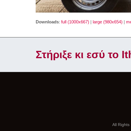
Downloads
:
full (1000x667)
|
large (980x654)
|
me
Στήριξε κι εσύ το 
All Right