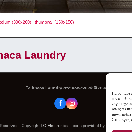
dium (300x200)
|
thumbnail (150x150)
Ithaca Laundry
To Ithaca Laundry στα κοινωνικά δίκτυα
Για να παρέ
την αποθήκε
λόγω τεχνολ
Facebook
Instagram
όπως συμπερ
συγκατάθεση
λειτουργίες 
s Reserved - Copyright
LG Electronics
- Icons provided by
Icons8
&
Fon