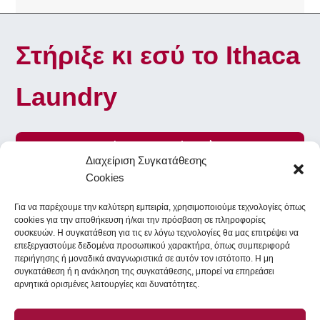
Στήριξε κι εσύ το Ithaca
Laundry
Γίνε Εθελοντής
Διαχείριση Συγκατάθεσης
Cookies
Για να παρέχουμε την καλύτερη εμπειρία, χρησιμοποιούμε τεχνολογίες όπως
To Ithaca Laundry στα κοινωνικά δίκτυα
cookies για την αποθήκευση ή/και την πρόσβαση σε πληροφορίες
συσκευών. Η συγκατάθεση για τις εν λόγω τεχνολογίες θα μας επιτρέψει να
επεξεργαστούμε δεδομένα προσωπικού χαρακτήρα, όπως συμπεριφορά
περιήγησης ή μοναδικά αναγνωριστικά σε αυτόν τον ιστότοπο. Η μη
Facebook
Instagram
συγκατάθεση ή η ανάκληση της συγκατάθεσης, μπορεί να επηρεάσει
αρνητικά ορισμένες λειτουργίες και δυνατότητες.
All Rights Reserved - Copyright
LG Electronics
- Icons provided