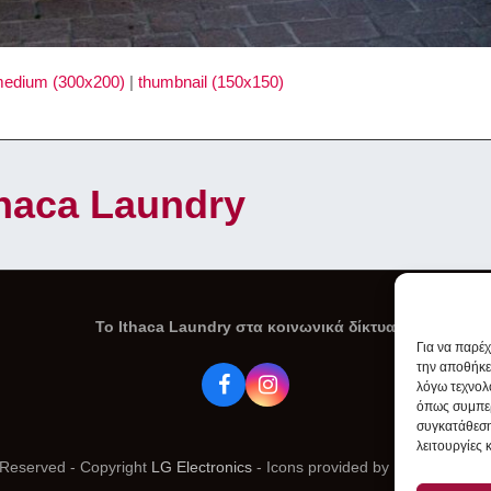
edium (300x200)
|
thumbnail (150x150)
Ithaca Laundry
To Ithaca Laundry στα κοινωνικά δίκτυα
Για να παρέ
την αποθήκε
λόγω τεχνολ
Facebook
Instagram
όπως συμπερ
συγκατάθεση
λειτουργίες 
s Reserved - Copyright
LG Electronics
- Icons provided by
Icons8
&
Fon