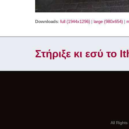
Downloads
:
full (1944x1296)
|
large (980x654)
|
m
Στήριξε κι εσύ το 
All Right