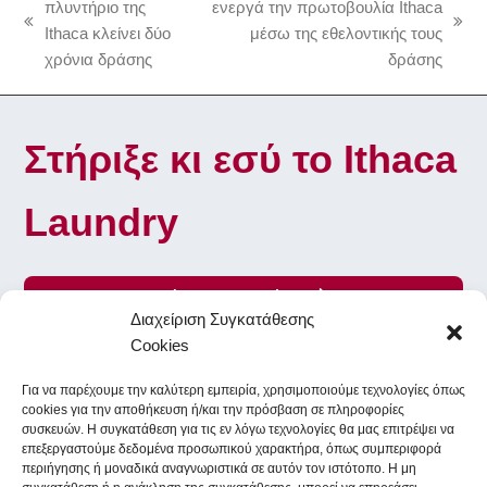
o
r
πλυντήριο της
ενεργά την πρωτοβουλία Ithaca
k
a
previous
next
Ithaca κλείνει δύο
μέσω της εθελοντικής τους
m
post:
post:
χρόνια δράσης
δράσης
Στήριξε κι εσύ το Ithaca
Laundry
Γίνε Εθελοντής
Διαχείριση Συγκατάθεσης
Cookies
Για να παρέχουμε την καλύτερη εμπειρία, χρησιμοποιούμε τεχνολογίες όπως
To Ithaca Laundry στα κοινωνικά δίκτυα
cookies για την αποθήκευση ή/και την πρόσβαση σε πληροφορίες
συσκευών. Η συγκατάθεση για τις εν λόγω τεχνολογίες θα μας επιτρέψει να
επεξεργαστούμε δεδομένα προσωπικού χαρακτήρα, όπως συμπεριφορά
περιήγησης ή μοναδικά αναγνωριστικά σε αυτόν τον ιστότοπο. Η μη
Facebook
Instagram