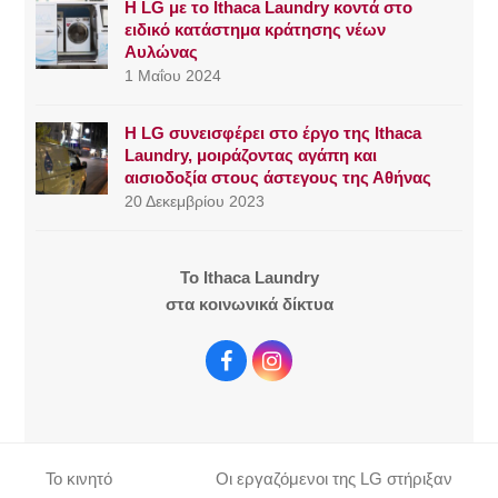
Η LG με το Ithaca Laundry κοντά στο
ειδικό κατάστημα κράτησης νέων
Αυλώνας
1 Μαΐου 2024
Η LG συνεισφέρει στο έργο της Ithaca
Laundry, μοιράζοντας αγάπη και
αισιοδοξία στους άστεγους της Αθήνας
20 Δεκεμβρίου 2023
To Ithaca Laundry
στα κοινωνικά δίκτυα
F
I
a
n
c
s
e
t
b
a
Το κινητό
Οι εργαζόμενοι της LG στήριξαν
o
g