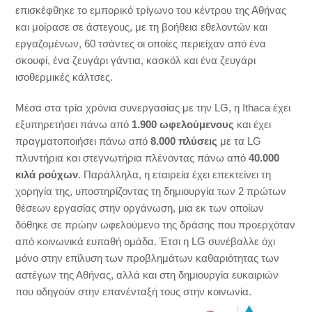
επισκέφθηκε το εμπορικό τρίγωνο του κέντρου της Αθήνας
και μοίρασε σε άστεγους, με τη βοήθεια εθελοντών και
εργαζομένων, 60 τσάντες οι οποίες περιείχαν από ένα
σκουφί, ένα ζευγάρι γάντια, κασκόλ και ένα ζευγάρι
ισοθερμικές κάλτσες.
Μέσα στα τρία χρόνια συνεργασίας με την LG, η Ithaca έχει
εξυπηρετήσει πάνω από
1.900 ωφελούμενους
και έχει
πραγματοποιήσει πάνω από
8.000 πλύσεις
με τα LG
πλυντήρια και στεγνωτήρια πλένοντας πάνω από
40.000
κιλά
ρούχων
. Παράλληλα, η εταιρεία έχει επεκτείνει τη
χορηγία της, υποστηρίζοντας τη δημιουργία των 2 πρώτων
θέσεων εργασίας στην οργάνωση, μια εκ των οποίων
δόθηκε σε πρώην ωφελούμενο της δράσης που προερχόταν
από κοινωνικά ευπαθή ομάδα. Έτσι η LG συνέβαλλε όχι
μόνο στην επίλυση των προβλημάτων καθαριότητας των
αστέγων της Αθήνας, αλλά και στη δημιουργία ευκαιριών
που οδηγούν στην επανένταξή τους στην κοινωνία.