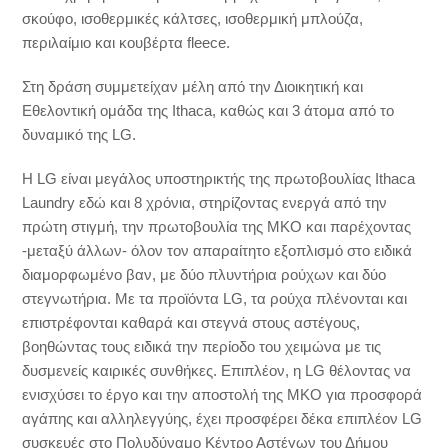
σκούφο, ισοθερμικές κάλτσες, ισοθερμική μπλούζα,
περιλαίμιο και κουβέρτα fleece.
Στη δράση συμμετείχαν μέλη από την Διοικητική και
Εθελοντική ομάδα της Ithaca, καθώς και 3 άτομα από το
δυναμικό της LG.
Η LG είναι μεγάλος υποστηρικτής της πρωτοβουλίας Ithaca
Laundry εδώ και 8 χρόνια, στηρίζοντας ενεργά από την
πρώτη στιγμή, την πρωτοβουλία της ΜΚΟ και παρέχοντας
-μεταξύ άλλων- όλον τον απαραίτητο εξοπλισμό στο ειδικά
διαμορφωμένο βαν, με δύο πλυντήρια ρούχων και δύο
στεγνωτήρια. Με τα προϊόντα LG, τα ρούχα πλένονται και
επιστρέφονται καθαρά και στεγνά στους αστέγους,
βοηθώντας τους ειδικά την περίοδο του χειμώνα με τις
δυσμενείς καιρικές συνθήκες. Επιπλέον, η LG θέλοντας να
ενισχύσει το έργο και την αποστολή της ΜΚΟ για προσφορά
αγάπης και αλληλεγγύης, έχει προσφέρει δέκα επιπλέον LG
συσκευές στο Πολυδύναμο Κέντρο Αστέγων του Δήμου