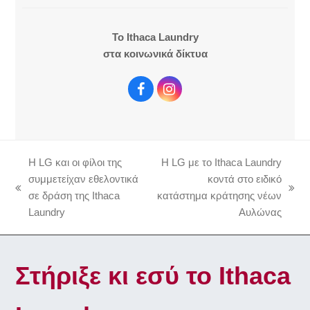
To Ithaca Laundry
στα κοινωνικά δίκτυα
F
I
a
n
c
s
e
t
b
a
Η LG και οι φίλοι της
Η LG με το Ithaca Laundry
o
g
o
r
συμμετείχαν εθελοντικά
κοντά στο ειδικό
k
a
previous
next
σε δράση της Ithaca
κατάστημα κράτησης νέων
m
post:
post:
Laundry
Αυλώνας
Στήριξε κι εσύ το Ithaca