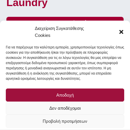
Laundry
Γίνε Εθελοντής
Διαχείριση Συγκατάθεσης
Cookies
Για να παρέχουμε την καλύτερη εμπειρία, χρησιμοποιούμε τεχνολογίες όπως
To Ithaca Laundry στα κοινωνικά δίκτυα
cookies για την αποθήκευση ή/και την πρόσβαση σε πληροφορίες
συσκευών. Η συγκατάθεση για τις εν λόγω τεχνολογίες θα μας επιτρέψει να
επεξεργαστούμε δεδομένα προσωπικού χαρακτήρα, όπως συμπεριφορά
περιήγησης ή μοναδικά αναγνωριστικά σε αυτόν τον ιστότοπο. Η μη
Facebook
Instagram
συγκατάθεση ή η ανάκληση της συγκατάθεσης, μπορεί να επηρεάσει
αρνητικά ορισμένες λειτουργίες και δυνατότητες.
All Rights Reserved - Copyright
LG Electronics
- Icons provided
Αποδοχή
by
Icons8
&
Font Awesome
Δεν αποδέχομαι
Προβολή προτιμήσεων