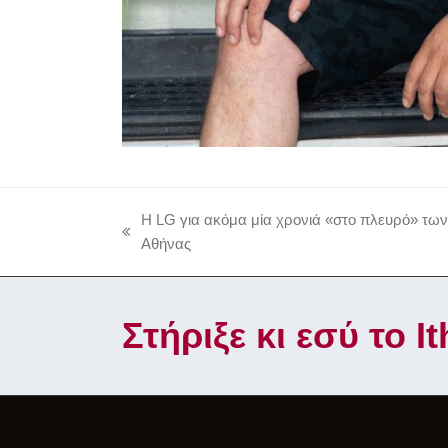
Η LG για ακόμα μία χρονιά «στο πλευρό» τω
previous
Αθήνας
post:
Στήριξε κι εσύ το 