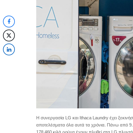
Η συνεργασία LG και Ithaca Laundry έχει ξεκινήσ
αποτελέσματα όλα αυτά τα χρόνια. Πάνω από 9
178.460 κιλά ρούχα έχουν πλυθεί στα LG πλυντή