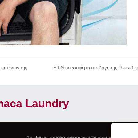
ν αστέγων της
Η LG συνεισφέρει στο έργο της Ithaca La
next
post:
Ithaca Laundry
To Ithaca Laundry στα κοινωνικά δίκτυα