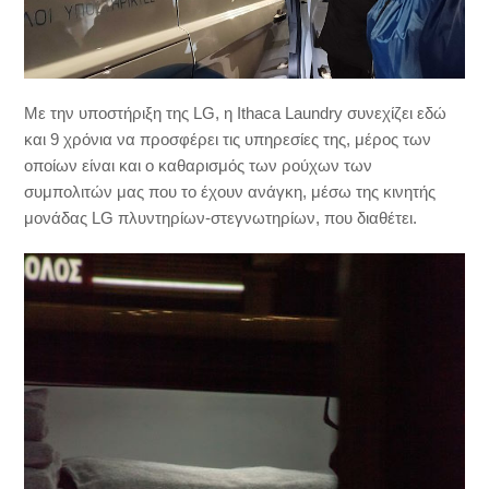
Με την υποστήριξη της LG, η Ithaca Laundry συνεχίζει εδώ
και 9 χρόνια να προσφέρει τις υπηρεσίες της, μέρος των
οποίων είναι και ο καθαρισμός των ρούχων των
συμπολιτών μας που το έχουν ανάγκη, μέσω της κινητής
μονάδας LG πλυντηρίων-στεγνωτηρίων, που διαθέτει.