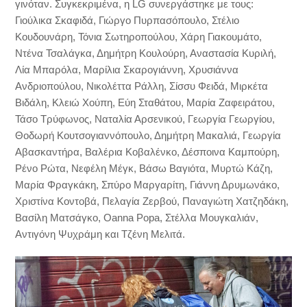
γινόταν. Συγκεκριμένα, η LG συνεργάστηκε με τους:
Γιούλικα Σκαφιδά, Γιώργο Πυρπασόπουλο, Στέλιο
Κουδουνάρη, Τόνια Σωτηροπούλου, Χάρη Γιακουμάτο,
Ντένα Τσαλάγκα, Δημήτρη Κουλούρη, Αναστασία Κυριλή,
Λία Μπαρόλα, Μαρίλια Σκαρογιάννη, Χρυσιάννα
Ανδριοπούλου, Νικολέττα Ράλλη, Σίσσυ Φειδά, Μιρκέτα
Βιδάλη, Κλειώ Χούπη, Εύη Σταθάτου, Μαρία Ζαφειράτου,
Τάσο Τρύφωνος, Ναταλία Αρσενικού, Γεωργία Γεωργίου,
Θοδωρή Κουτσογιαννόπουλο, Δημήτρη Μακαλιά, Γεωργία
Αβασκαντήρα, Βαλέρια Κοβαλένκο, Δέσποινα Καμπούρη,
Ρένο Ρώτα, Νεφέλη Μέγκ, Βάσω Βαγιότα, Μυρτώ Κάζη,
Μαρία Φραγκάκη, Σπύρο Μαργαρίτη, Γιάννη Δρυμωνάκο,
Χριστίνα Κοντοβά, Πελαγία Ζερβού, Παναγιώτη Χατζηδάκη,
Βασίλη Ματσάγκο, Oanna Popa, Στέλλα Μουγκαλιάν,
Αντιγόνη Ψυχράμη και Τζένη Μελιτά.