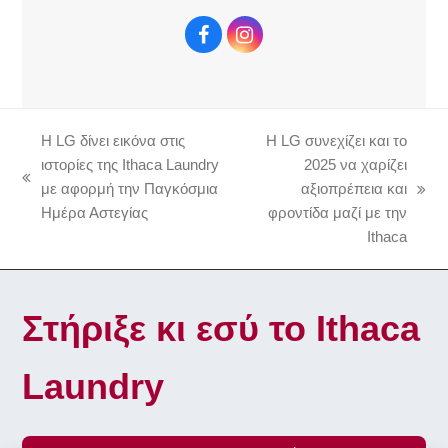
F
I
a
n
c
s
e
t
b
a
Η LG δίνει εικόνα στις
Η LG συνεχίζει και το
o
g
o
r
ιστορίες της Ithaca Laundry
2025 να χαρίζει
k
a
previous
με αφορμή την Παγκόσμια
αξιοπρέπεια και
next
m
post:
Ημέρα Αστεγίας
φροντίδα μαζί με την
post:
Ithaca
Στήριξε κι εσύ το Ithaca
Laundry